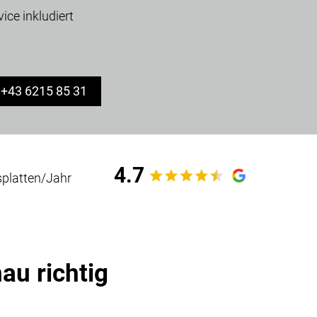
ice inkludiert
: +43 6215 85 31
4.7
platten/Jahr
au richtig