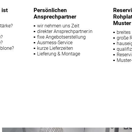
ist
Persönlichen
Reserv
Ansprechpartner
Rohplat
Muster
tärke?
wir nehmen uns Zeit
direkter Ansprechpartner:in
breites
e?
fixe Angebotserstellung
große R
e?
Ausmess-Service
hausei
ablone?
kurze Lieferzeiten
qualifi
Lieferung & Montage
Reservi
Muster