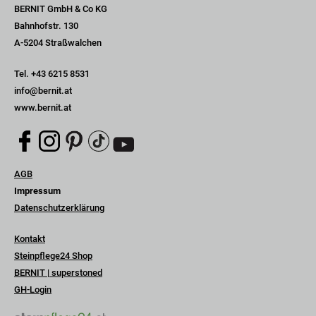
BERNIT GmbH & Co KG
Bahnhofstr. 130
A-5204 Straßwalchen
Tel.
+43 6215 8531
info@bernit.at
www.bernit.at
Navigation
AGB
überspringen
Impressum
Datenschutzerklärung
Navigation
Kontakt
überspringen
Steinpflege24 Shop
BERNIT | superstoned
GH-Login