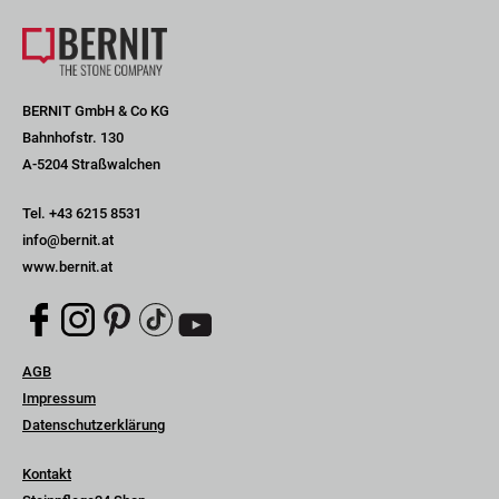
BERNIT GmbH & Co KG
Bahnhofstr. 130
A-5204 Straßwalchen
Tel.
+43 6215 8531
info@bernit.at
www.bernit.at
Navigation
AGB
überspringen
Impressum
Datenschutzerklärung
Navigation
Kontakt