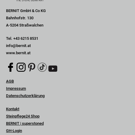
BERNIT GmbH & Co KG
Bahnhofstr. 130
A-5204 Straßwalchen
Tel.
+43 6215 8531
info@bernit.at
www.bernit.at
Navigation
AGB
überspringen
Impressum
Datenschutzerklärung
Navigation
Kontakt
überspringen
Steinpflege24 Shop
BERNIT | superstoned
GH-Login