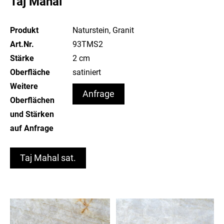
Taj Mahal
Produkt
Naturstein, Granit
Art.Nr.
93TMS2
Stärke
2 cm
Oberfläche
satiniert
Weitere
Anfrage
Oberflächen
und Stärken
auf Anfrage
Taj Mahal sat.