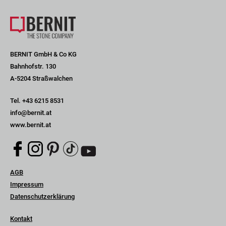
BERNIT GmbH & Co KG
Bahnhofstr. 130
A-5204 Straßwalchen
Tel.
+43 6215 8531
info@bernit.at
www.bernit.at
Navigation
AGB
überspringen
Impressum
Datenschutzerklärung
Navigation
Kontakt