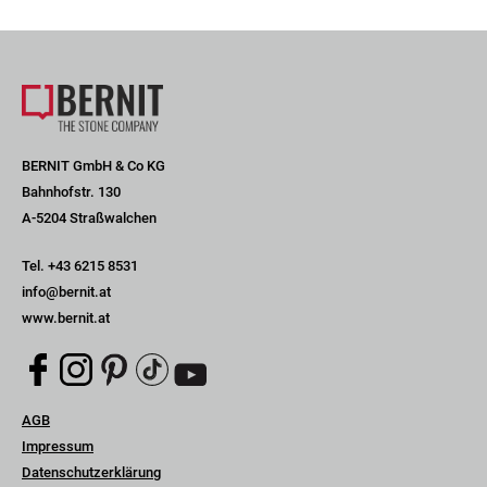
BERNIT GmbH & Co KG
Bahnhofstr. 130
A-5204 Straßwalchen
Tel.
+43 6215 8531
info@bernit.at
www.bernit.at
Navigation
AGB
überspringen
Impressum
Datenschutzerklärung