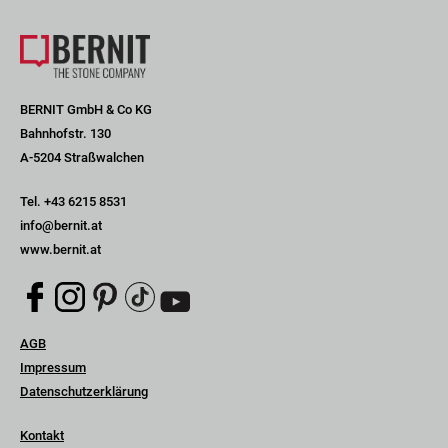
BERNIT GmbH & Co KG
Bahnhofstr. 130
A-5204 Straßwalchen
Tel.
+43 6215 8531
info@bernit.at
www.bernit.at
Navigation
AGB
überspringen
Impressum
Datenschutzerklärung
Navigation
Kontakt