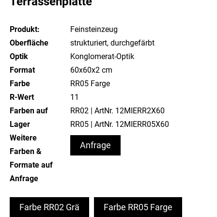
Terrassenplatte
Produkt:
Feinsteinzeug
Oberfläche
strukturiert, durchgefärbt
Optik
Konglomerat-Optik
Format
60x60x2 cm
Farbe
RR05 Farge
R-Wert
11
Farben auf
RR02 | ArtNr. 12MIERR2X60
Lager
RR05 | ArtNr. 12MIERR05X60
Weitere
Anfrage
Farben &
Formate auf
Anfrage
Farbe RR02 Grä
Farbe RR05 Farge