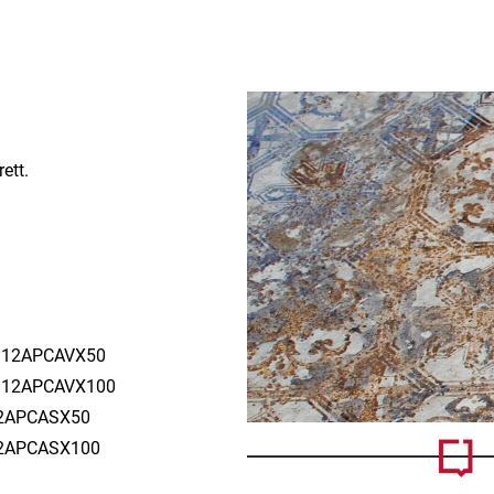
ett.
r. 12APCAVX50
r. 12APCAVX100
 12APCASX50
 12APCASX100