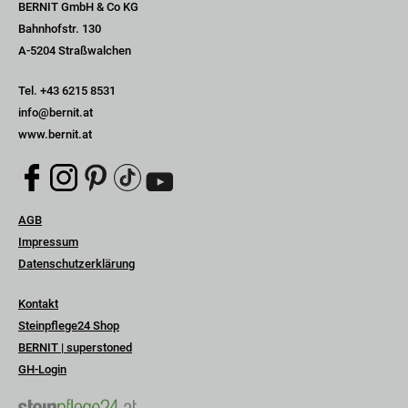
BERNIT GmbH & Co KG
Bahnhofstr. 130
A-5204 Straßwalchen
Tel.
+43 6215 8531
info@bernit.at
www.bernit.at
Navigation
AGB
überspringen
Impressum
Datenschutzerklärung
Navigation
Kontakt
überspringen
Steinpflege24 Shop
BERNIT | superstoned
GH-Login